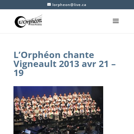
lorpheon@live.ca
L’Orphéon chante
Vigneault 2013 avr 21 –
19